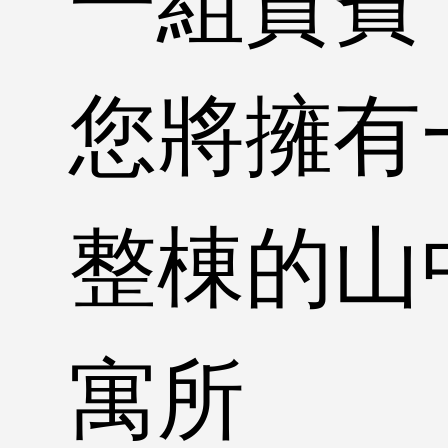
一組貴賓
您將擁有
整棟的山
寓所