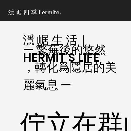
濦 崌 四 季 l'ermite.
濦 崌 生 活｜
— 繁蕪後的悠然
HERMIT’S LIFE
，轉化爲隱居的美
麗氣息 —
佇立在群